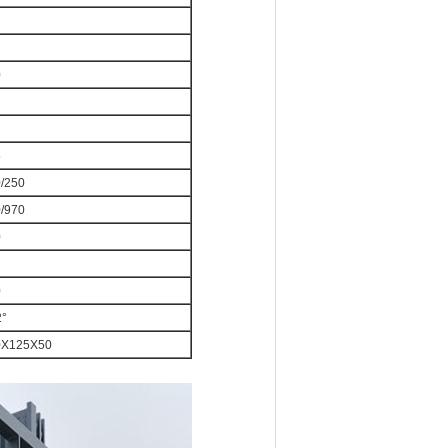
0
5
/250
/970
0
0
2°
0X125X50