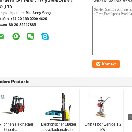
ILON HEAVY INDUSTRY (GUANGZHOU)
Senden Sie Ihre Anfra
O.,LTD
nsprechpartner:
Ms. Anny Song
elefon:
+86 20 188 0209 4629
axen:
86-20-85617885
ndere Produkte
6 Tonnen elektrischer
Elektronischer Stapler
China Hochwertige 1,2
Gabelstapler
des vollautomatischen
kW