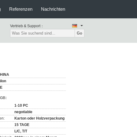
g
Referenzen
Nachrichten
Vertrieb & Support：
Go
HINA
ilon
E
AGB:
1-10 PC
negotiable
en:
Karton oder Holzverpackung
15 TAGE
L/C, T/T