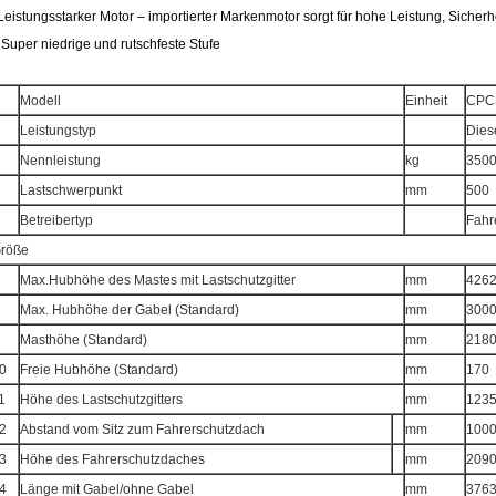
 Leistungsstarker Motor – importierter Markenmotor sorgt für hohe Leistung, Sicherhe
- Super niedrige und rutschfeste Stufe
Modell
Einheit
CPC
Leistungstyp
Dies
Nennleistung
kg
350
Lastschwerpunkt
mm
500
Betreibertyp
Fahr
röße
Max.Hubhöhe des Mastes mit Lastschutzgitter
mm
426
Max. Hubhöhe der Gabel (Standard)
mm
300
Masthöhe (Standard)
mm
218
0
Freie Hubhöhe (Standard)
mm
170
1
Höhe des Lastschutzgitters
mm
123
2
Abstand vom Sitz zum Fahrerschutzdach
mm
100
3
Höhe des Fahrerschutzdaches
mm
209
4
Länge mit Gabel/ohne Gabel
mm
3763