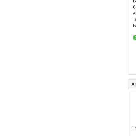
B
C
A
T
F
A
1.