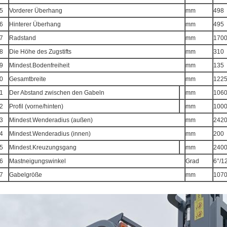
5
Vorderer Überhang
mm
498
6
Hinterer Überhang
mm
495
7
Radstand
mm
170
8
Die Höhe des Zugstifts
mm
310
9
Mindest.Bodenfreiheit
mm
135
0
Gesamtbreite
mm
122
1
Der Abstand zwischen den Gabeln
mm
1060
2
Profil (vorne/hinten)
mm
1000
3
Mindest.Wenderadius (außen)
mm
242
4
Mindest.Wenderadius (innen)
mm
200
5
Mindest.Kreuzungsgang
mm
240
6
Mastneigungswinkel
Grad
6°/1
7
Gabelgröße
mm
107