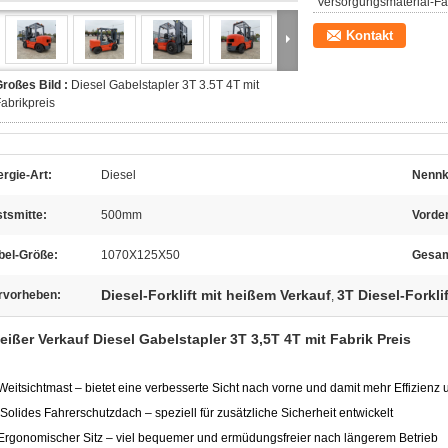
Versorgungsmaterial-Fäh
Kontakt
roßes Bild :
Diesel Gabelstapler 3T 3.5T 4T mit
abrikpreis
rgie-Art:
Diesel
Nennk
tsmitte:
500mm
Vorde
bel-Größe:
1070X125X50
Gesam
Diesel-Forklift mit heißem Verkauf
3T Diesel-Forklif
rvorheben:
,
eißer Verkauf Diesel Gabelstapler 3T 3,5T 4T mit Fabrik Preis
 Weitsichtmast – bietet eine verbesserte Sicht nach vorne und damit mehr Effizienz
 Solides Fahrerschutzdach – speziell für zusätzliche Sicherheit entwickelt
 Ergonomischer Sitz – viel bequemer und ermüdungsfreier nach längerem Betrieb