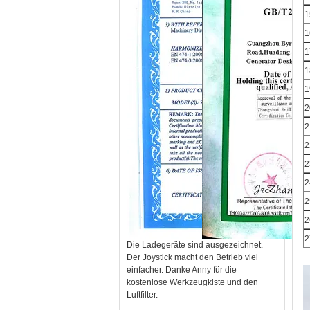
1
1
1
1
1
2
2
2
2
2
2
2
2
Die Ladegeräte sind ausgezeichnet.
Der Joystick macht den Betrieb viel
einfacher. Danke Anny für die
kostenlose Werkzeugkiste und den
Luftfilter.