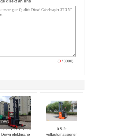
ge direkt an uns
(
0
/ 3000)
1T 1.5T 2T 2.5T Sit
0.5-2t
Down elektrische
vollautomatisierter