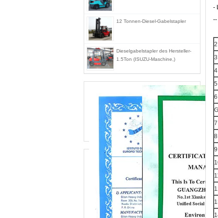
-
-
12 Tonnen-Diesel-Gabelstapler
2
Dieselgabelstapler des Hersteller-
3
1.5Ton (ISUZU-Maschine,)
4
5
6
G
7
8
9
1
1
1
1
1