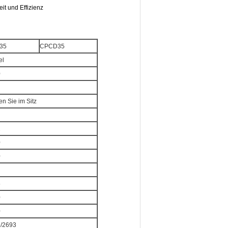
it und Effizienz
35
CPCD35
el
0
en Sie im Sitz
2
0
0
5
0
0
/2693