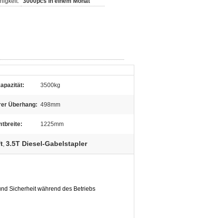
igkeit:
3000pcs in einem Monat
apazität:
3500kg
rer Überhang:
498mm
tbreite:
1225mm
t
3.5T Diesel-Gabelstapler
,
 und Sicherheit während des Betriebs