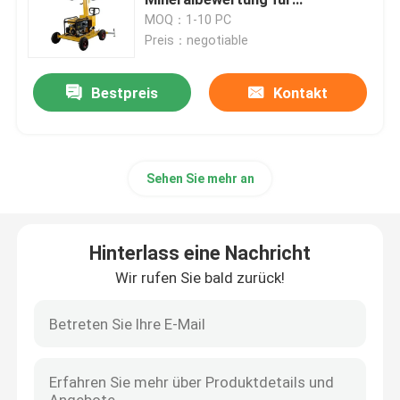
Bau/Notfall
MOQ：1-10 PC
Preis：negotiable
Straßenbauer-Bagger
Bestpreis
Kontakt
Betonmischer-LKW
Vibrationsbodenverdichter
Sehen Sie mehr an
Konkrete Reißpflug-Maschine
Hinterlass eine Nachricht
Caterpillar-Baggerlader
Wir rufen Sie bald zurück!
Sprungs-Dichtungs-Maschine
Vibrationsplatte