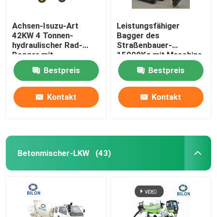
Achsen-Isuzu-Art
Leistungsfähiger
42KW 4 Tonnen-
Bagger des
hydraulischer Rad-
Straßenbauer-
Bagger mit
15000Kg mit Maschine
hydraulischem Hammer
Yuchai oder Cumins
Bestpreis
Bestpreis
Kontakt
Kontakt
Betonmischer-LKW
(43)