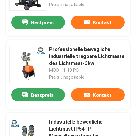
Preis：negotiable
Fabrik-Ausflug
Bestpreis
Kontakt
Qualitätskontrolle
Professionelle bewegliche
Treten Sie mit uns in Verbindung
industrielle tragbare Lichtmaste
des Lichtmast-3kw
MOQ：1-10 PC
Nachrichten
Preis：negotiable
Fordern Sie ein Zitat
Bestpreis
Kontakt
Straßen-Baumaschinen
Industrielle bewegliche
Lichtmast IP54 IP-
Radladermaschine
Mineralbewertung für