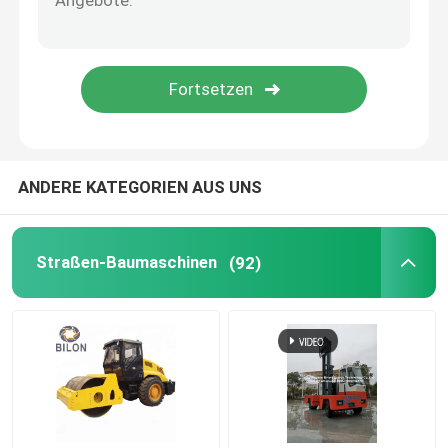
Abtragungs-Maschine
Hygiene-Transport-LKW
Raupenkipplaster
ANDERE KATEGORIEN AUS UNS
Dieselinverter-Erdgas-Generator
Straßen-Baumaschinen
(92)
Beweglicher Lichtmast
Schnee-Kehrmaschine-Maschinen
Konkrete Kelle-Maschine