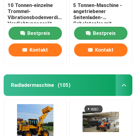
10 Tonnen-einzelne
5 Tonnen-Maschine -
Trommel-
angetriebener
Tiefbaumaschinen
Vibrationsbodenverdichter,
Seitenladen-
Verdichtungsgerät
Gabelstapler mit
ChinaRoad-
Maschine 85KW ISUZU
Wechselstrom-Gleichstrom-Elektromotor
Bestpreis
Bestpreis
Baumaschinen
Kontakt
Kontakt
Radladermaschine
(105)