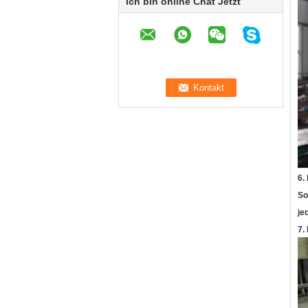
Ich bin online Chat Jetzt
6.
So
je
7.