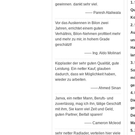
1.
gewinnen. dankt sehr viel.
Qu
—— Paresh Ataliwala
Ko
Vor das Auskennen in Bilon zwei
2.
Jahren, errichtet einem guten
Au
Verhältnis, Bilon-Nehmen profitiert mehr
und mehr zu mir, in hohem Grade
un
geschätzt!
Ha
—— Ing. Aldo Molinari
la
3.
Kipplaster der sehr guten Qualität, gute
Leistung. Ein netter Kauf, glauben
So
dadurch, dass wir Möglichkeit haben,
mö
wieder zu arbeiten.
ge
—— Ahmed Sinan
4.
Janva, ein netter Mann, Berufs- und
Di
zuverlässig, mag ich ihn, tätige Geschäft
ge
mit ihm, Sie kann viel Zeit und Geld,
guten Partner, Beifall sparen!
De
—— Cameron Mcleod
Ma
5.
sehr netter Radlader, verteilen hier viele