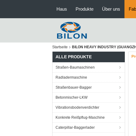
Haus
Produkte
Über uns
Fab
Startseite
BILON HEAVY INDUSTRY (GUANGZHOU
ALLE PRODUKTE
Pr
Straßen-Baumaschinen
Radladermaschine
Straßenbauer-Bagger
Betonmischer-LKW
Vibrationsbodenverdichter
Konkrete Reißpflug-Maschine
Caterpillar-Baggerlader