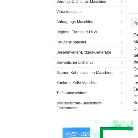
Sprungs-Dichtungs-Maschine
Vibrationsplatte
Abtragungs-Maschine
Pr
Hygiene-Transport-LKW
G
Ma
Raupenkipplaster
De
Dieselinverter-Erdgas-Generator
te
de
Beweglicher Lichtmast
Qu
Schnee-Kehrmaschine-Maschinen
an
In
Konkrete Kelle-Maschine
Ja
Tiefbaumaschinen
is
Ku
Wechselstrom-Gleichstrom-
Elektromotor
CE