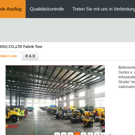
rik-Ausflug
Qualitätskontrolle
Treten Sie mit uns in Verbindun
) CO.,LTD Fabrik Tour
oduct Line
R & D
Befürworte
Gurtes u.
Infrastruk
Straße“ be
nationalen