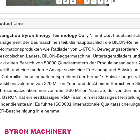
1
2
3
4
5
6
7
8
9
oduct Line
uangzhou Byron Energy Technology Co. ,
Nimmt
Ltd.
hauptsächlich
nagement der Baumaschinen teil, die hauptsächlich die BILON-Reihe
formationsprodukten wie Radlader von 1-6TON, Bewegungssortierer-,
leskopischen Laders, BILON-Baggermaschine, Untertageradladers un
ckt einen Bereich von 50000 Quadratmetern der Produktionsanlage z.Z
alität und eine moderne Anlage sowie eine Forschung und Entwicklung 
 Caterpillar-Industriepark entsprechend der Firma-′ s Entwicklungsstrate
vestitionsvolumen von 320 Million Yuan und deckt einen Bereich von 
hresumsatzeinkommen von über 230 Million Yuan ab, der von den hoh
t. BYRON hat ein erstklassiges R$D-Team, ein erstklassiges Herstellun
ndendienstteam. Es führte ISO9001 internationale Qualitätssicherun
R-Bescheinigung in einemmal.