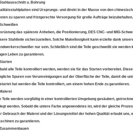
 Stahlausschnitt u. Bohrung
alitätsstahlplatten sind Ursprungs- und direkt in der Masse von den chinesisc
sten zu sparen und fristgerechte Versorgung für große Aufträge beizubehalten.
 Schweißen
srüstung das späteste Anheben, die Positionierung, DES CNC- und MIG-Schweiß
sere Stahlteile sicherzustellen. Solche Makellosigkeit kann erzielte dank uns
ndwerkerschweißer nur sein. Schließlich sind die Teile geschweißt sie werden kon
ngen Leben zu garantieren.
 Starten
bald alle Teile kontrolliert werden, werden sie für das Starten vorbereitet. Diese
gliche Spuren von Verunreinigungen auf der Oberfläche der Teile, damit die 
startet hat werden die Teile kontrolliert, um einem hohen Ende zu garantieren.
 Malerei
e Teile werden sorgfältig in einer kontrollierten Umgebung gesäubert, getrockn
legt werden. Sobald die untere Farbe angewendetes ist, wird der gleiche Proze
r Gebrauch der Malerei und der Lösungsmittel der hohen Qualität erlaubt uns,
schinen zu garantieren.
 Zusammenbauen