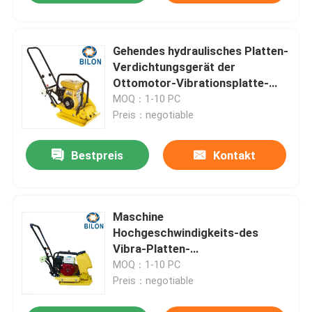
Gehendes hydraulisches Platten-
Verdichtungsgerät der
Ottomotor-Vibrationsplatte-
3HP
MOQ：1-10 PC
Preis：negotiable
Bestpreis
Kontakt
Maschine
Hochgeschwindigkeits-des
Vibra-Platten-
Verdichtungsgerät-elektrische
MOQ：1-10 PC
Platten-Verdichtungsgerät-
Preis：negotiable
5.5HP Honda