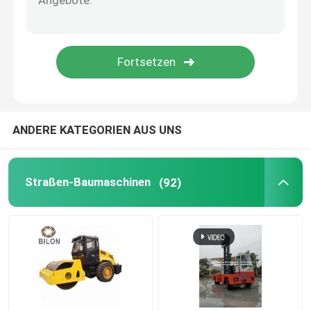
Abtragungs-Maschine
Hygiene-Transport-LKW
Raupenkipplaster
ANDERE KATEGORIEN AUS UNS
Dieselinverter-Erdgas-Generator
Straßen-Baumaschinen
(92)
Beweglicher Lichtmast
Schnee-Kehrmaschine-Maschinen
Konkrete Kelle-Maschine