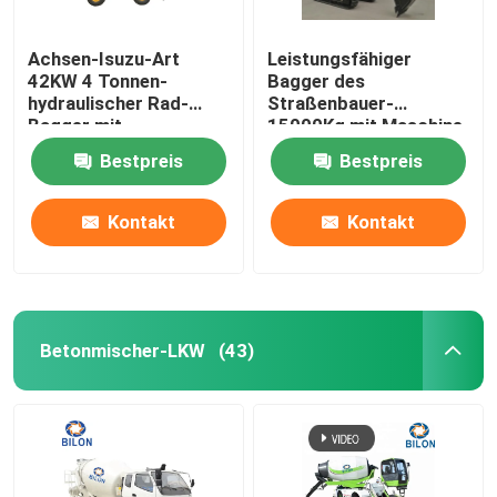
Achsen-Isuzu-Art
Leistungsfähiger
42KW 4 Tonnen-
Bagger des
hydraulischer Rad-
Straßenbauer-
Bagger mit
15000Kg mit Maschine
hydraulischem Hammer
Yuchai oder Cumins
Bestpreis
Bestpreis
Kontakt
Kontakt
Betonmischer-LKW
(43)