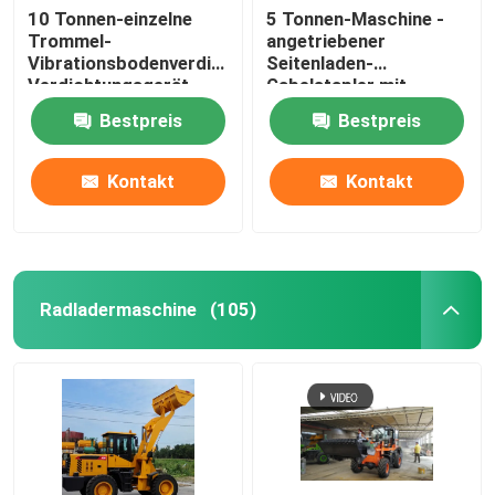
10 Tonnen-einzelne
5 Tonnen-Maschine -
Trommel-
angetriebener
Tiefbaumaschinen
Vibrationsbodenverdichter,
Seitenladen-
Verdichtungsgerät
Gabelstapler mit
ChinaRoad-
Maschine 85KW ISUZU
Wechselstrom-Gleichstrom-Elektromotor
Bestpreis
Bestpreis
Baumaschinen
Kontakt
Kontakt
Radladermaschine
(105)