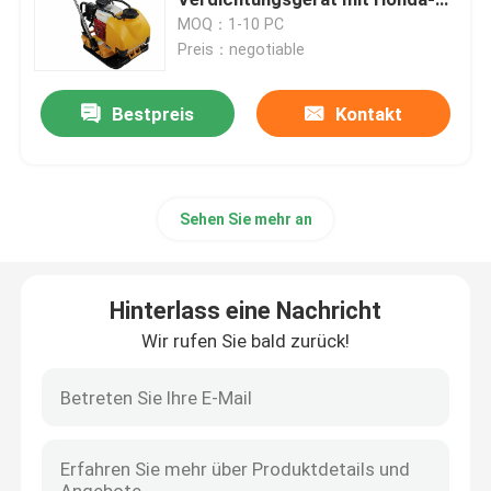
Maschine/Wasser-Behälter
MOQ：1-10 PC
Preis：negotiable
Straßenbauer-Bagger
Bestpreis
Kontakt
Betonmischer-LKW
Vibrationsbodenverdichter
Sehen Sie mehr an
Konkrete Reißpflug-Maschine
Hinterlass eine Nachricht
Caterpillar-Baggerlader
Wir rufen Sie bald zurück!
Sprungs-Dichtungs-Maschine
Vibrationsplatte