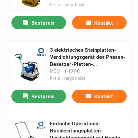
Preis：negotiable
Fabrik-Ausflug
Bestpreis
Kontakt
Qualitätskontrolle
3 elektrisches Steinplatten-
Treten Sie mit uns in Verbindung
Verdichtungsgerät des Phasen-
Besetzer-Platten-
Verdichtungsgerät-3KW
MOQ：1-10 PC
Nachrichten
Preis：negotiable
Fordern Sie ein Zitat
Bestpreis
Kontakt
Straßen-Baumaschinen
Einfache Operations-
Hochleistungsplatten-
Radladermaschine
Verdichtungsgerät mit Honda-