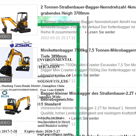
2 Tonnen-Straßenbauer-Bagger-Nenndrehzahl 4km
grabendes Heigh 3700mm
2 Tonnen-Straßenbauer-Bagger-Nenndrehzahl 4km/H ma
Minikettenbagger-Preise für Verkauf Der Kettenbagger i
Reihe III zusammenbra...
Lesen Sie weiter
2022-03-21 15:17:12
Minikettenbagger 7500kg 7,5 Tonnen-Mikrobagge
Tiefe 3898mm
Tiefe 3898mm 7500kg Mini Crawler Excavator 7,5 Ton Mi
Digger Mini Crawler-Bagger 7500kg Der Kettenbagger ist 
Maschine mit ...
Lesen Sie weiter
2022-03-21 15:17:12
Bagger-kleiner Minibagger des Straßenbauer-2.2T
Betriebsgewichts-
chinesischer kleiner Minibagger 2.2T für Verkauf 1. Nim
Qualität, hoher Leistungsfähigkeit und niedrigem Kraftstof
hydraulische ...
Lesen Sie weiter
2022-03-21 15:17:12