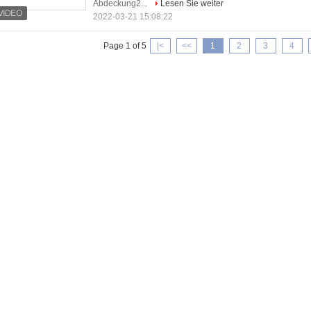
Abdeckung2...
Lesen Sie weiter
2022-03-21 15:08:22
Page 1 of 5
|<
<<
1
2
3
4