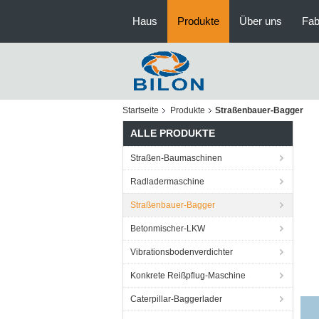
Haus
Produkte
Über uns
Fab
Startseite
Produkte
Straßenbauer-Bagger
ALLE PRODUKTE
Straßen-Baumaschinen
Radladermaschine
Straßenbauer-Bagger
Betonmischer-LKW
Vibrationsbodenverdichter
Konkrete Reißpflug-Maschine
Caterpillar-Baggerlader
Lär