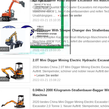
6,3 Ton Crawler Road Builder Excavator mit Masc
China-hohe Qualität Mini Crawler Excavators mit importie
Maschine 48KW 1, liefert die umfassenden und reifen Tech
Unabhängiges ...
Lesen Sie weiter
2022-03-21 15:10:35
Bahnbagger With Sleeper Changer des Straßenbau
0.25m3 schöpfen Kapazität Hirail-Wartungs-Maschinerie
Maschine 48KW YUCHAI 1, liefert die umfassenden und rei
Unabh...
Lesen Sie weiter
2022-03-21 15:10:35
2.0T Mini Digger Mining Electric Hydraulic Excavat
2020 bestes China 2.0T Mini Digger Mining Electric Exca
Auftritt: Stempelnder, schöner und nobler neuer Auftritt der
Lesen Sie weiter
2022-03-21 15:08:22
0.048m3 2000 Kilogramm-Straßenbauer-Bagger Wi
Maschine
2020 bestes China Mini Digger Mining Electric Excavato
Excavator 2,0 Tonne 1. Neuer Auftritt: Stempelnder, schöne