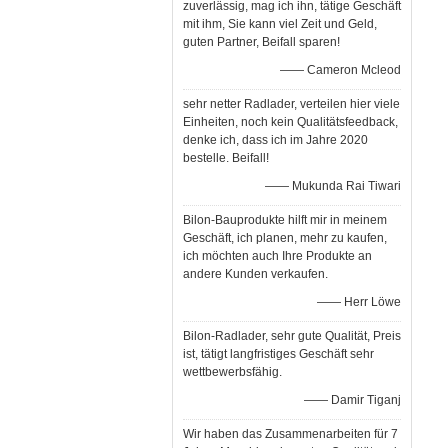
zuverlässig, mag ich ihn, tätige Geschäft
mit ihm, Sie kann viel Zeit und Geld,
guten Partner, Beifall sparen!
—— Cameron Mcleod
sehr netter Radlader, verteilen hier viele
Einheiten, noch kein Qualitätsfeedback,
denke ich, dass ich im Jahre 2020
bestelle. Beifall!
—— Mukunda Rai Tiwari
Bilon-Bauprodukte hilft mir in meinem
Geschäft, ich planen, mehr zu kaufen,
ich möchten auch Ihre Produkte an
andere Kunden verkaufen.
—— Herr Löwe
Bilon-Radlader, sehr gute Qualität, Preis
ist, tätigt langfristiges Geschäft sehr
wettbewerbsfähig.
—— Damir Tiganj
Wir haben das Zusammenarbeiten für 7