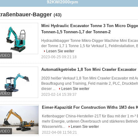
Operations-Gewicht 6500kg
traßenbauer-Bagger
(43)
Mini Hydraulic Excavator Tonne 3 Ton Micro Digge
Tonnen-1,5 Tonnen-1,7 der Tonnen-2
Hydraulikbagger Tonne Mikro-Digger Machine Mini Excava
der Tonne 1,7 1 Tonne 1,5 für Verkauf 1, Feldinstallation, 
Lesen Sie weiter
2023-06-25 09:21:18
Automatikgetriebe 1,8 Ton Mini Crawler Excavator
2020 heißer Verkauf 1,8 Ton Mini Crawler Excavator mit Au
Beauftragung und Training, Feld mainte 2, PLC, Druckbeh
dieser ...
Lesen Sie weiter
2023-02-14 15:39:37
Eimer-Kapazität For Construction Withs 1M3 des 
Kettenbagger China-Hersteller-21T für Bau mit der 1 m-³ 
mehr Energie, unteren Ölverbrauch und stärkeres Betrie
Wasserwirts...
Lesen Sie weiter
2022-04-08 11:56:21