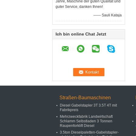
Jahre, Maschine der guten Qualität und
guter Service, danken Ihnen!
—— Sauli Kataja
Ich bin online Chat Jetzt
Straßen-Baumaschinen
Diesel Gabelstapler 3T 3.5T 4T mit
Fabrikpreis
Mehrzweckfabrik Landwirtschaft
Schlamm Selbstladen 3 Tonnen
Raupenforklift Diesel
3.5ton Dieselpaletten-Gabelstapler-