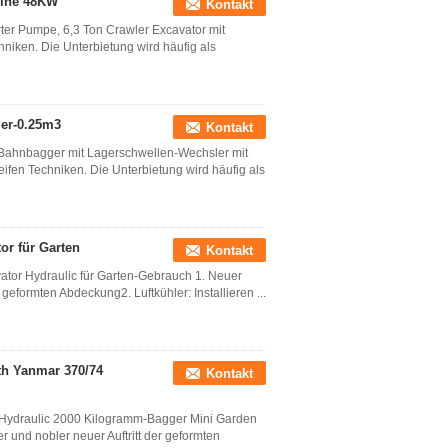
hine 48KW
Kontakt
rter Pumpe, 6,3 Ton Crawler Excavator mit
niken. Die Unterbietung wird häufig als
er-0.25m3
Kontakt
-Bahnbagger mit Lagerschwellen-Wechsler mit
fen Techniken. Die Unterbietung wird häufig als
or für Garten
Kontakt
vator Hydraulic für Garten-Gebrauch 1. Neuer
 geformten Abdeckung2. Luftkühler: Installieren ...
th Yanmar 370/74
Kontakt
r Hydraulic 2000 Kilogramm-Bagger Mini Garden
r und nobler neuer Auftritt der geformten