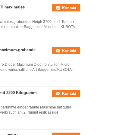
/H maximales
Kontakt
ximales grabendes Heigh 3700mm 2 Tonnen-
st ein kompakter Bagger, der Maschine KUBOTA-
rmaximum-grabende
Kontakt
cro Digger Maximum Digging 7,5 Ton Micro
eine wirtschaftliche Art Bagger, die KUBOTA-
 mit 2200 Kilogramm
Kontakt
mt berühmte eingebrannte Maschine mit guter
fverbrauch an; 2. Nimmt erstklassige