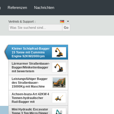
g
Referenzen
Nachrichten
Vertrieb & Support：
Go
Kleiner Schöpfrad-Bagger
15 Tonne mit Cummins
Engine 92KW/2000rpm
Lärmarmer Straßenbauer-
Bagger/Minikettenbagger
mit bewertetem
Operations-Gewicht
Leistungsfähiger Bagger
6500kg
des Straßenbauer-
15000Kg mit Maschine
Yuchai oder Cumins
Achsen-Isuzu-Art 42KW 4
Tonnen-hydraulischer
Rad-Bagger mit
hydraulischem Hammer
Mini Hydraulic Excavator
Tonne 3 Ton Micro Digger