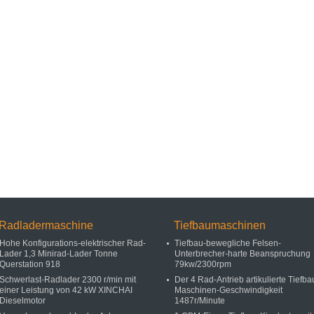
Radladermaschine
Tiefbaumaschinen
Hohe Konfigurations-elektrischer Rad-
Tiefbau-bewegliche Felsen-
Lader 1,3 Minirad-Lader Tonne
Unterbrecher-harte Beanspruchung
Querstation 918
79kw/2300rpm
Schwerlast-Radlader 2300 r/min mit
Der 4 Rad-Antrieb artikulierte Tiefba
einer Leistung von 42 kW XINCHAI
Maschinen-Geschwindigkeit
Dieselmotor
1487r/Minute