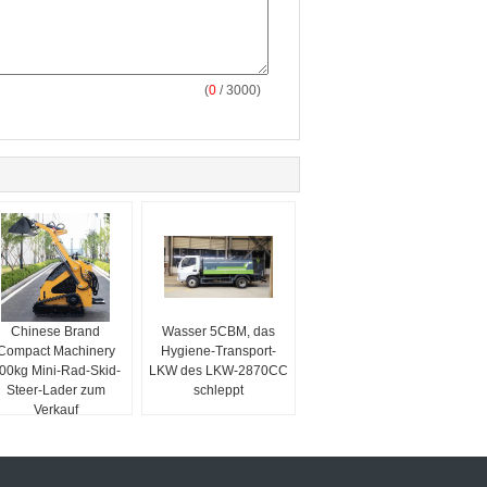
(
0
/ 3000)
Chinese Brand
Wasser 5CBM, das
Compact Machinery
Hygiene-Transport-
00kg Mini-Rad-Skid-
LKW des LKW-2870CC
Steer-Lader zum
schleppt
Verkauf