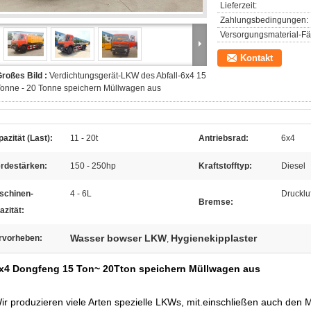
Lieferzeit:
Zahlungsbedingungen:
Versorgungsmaterial-Fäh
Kontakt
roßes Bild :
Verdichtungsgerät-LKW des Abfall-6x4 15
onne - 20 Tonne speichern Müllwagen aus
azität (Last):
11 - 20t
Antriebsrad:
6x4
erdestärken:
150 - 250hp
Kraftstofftyp:
Diesel
schinen-
4 - 6L
Drucklu
Bremse:
azität:
Wasser bowser LKW
Hygienekipplaster
rvorheben:
,
x4 Dongfeng 15 Ton~ 20Tton speichern Müllwagen aus
ir produzieren viele Arten spezielle LKWs, mit.einschließen auch den 