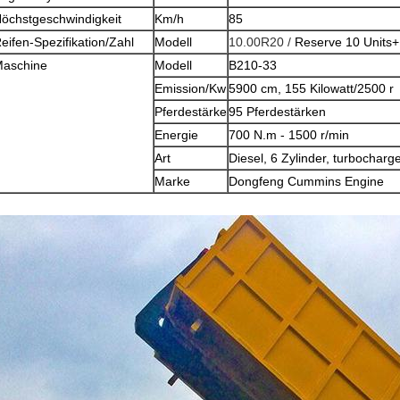
öchstgeschwindigkeit
Km/h
85
eifen-Spezifikation/Zahl
Modell
10.00R20 /
Reserve 10 Units
aschine
Modell
B210-33
Emission/Kw
5900 cm, 155 Kilowatt/2500 r
Pferdestärke
95 Pferdestärken
Energie
700 N.m - 1500 r/min
Art
Diesel, 6 Zylinder, turbochar
Marke
Dongfeng Cummins Engine