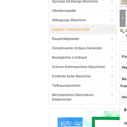
Sprungs-Dichtungs-Maschine
Vibrationsplatte
Abtragungs-Maschine
Hygiene-Transport-LKW
G
T
Raupenkipplaster
Dieselinverter-Erdgas-Generator
Kap
Beweglicher Lichtmast
Schnee-Kehrmaschine-Maschinen
Pf
Konkrete Kelle-Maschine
Ma
Tiefbaumaschinen
Kap
Wechselstrom-Gleichstrom-
He
Elektromotor
6
W