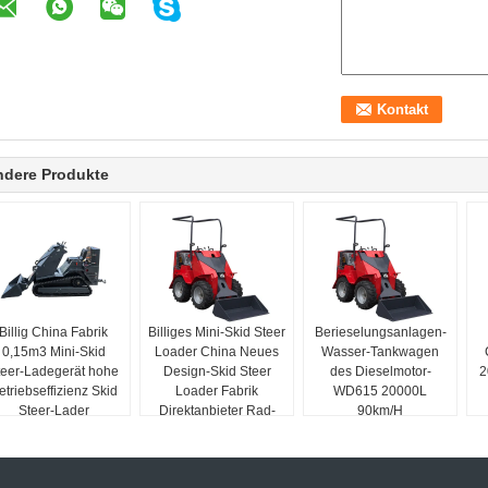
ndere Produkte
Billig China Fabrik
Billiges Mini-Skid Steer
Berieselungsanlagen-
0,15m3 Mini-Skid
Loader China Neues
Wasser-Tankwagen
teer-Ladegerät hohe
Design-Skid Steer
des Dieselmotor-
2
etriebseffizienz Skid
Loader Fabrik
WD615 20000L
Steer-Lader
Direktanbieter Rad-
90km/H
Skid Steer zum Verkauf