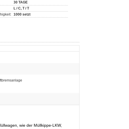
30 TAGE
L / C, T / T
igkeit:
1000 setzt
ftbremsanlage
Müllwagen, wie der Müllkippe-LKW,