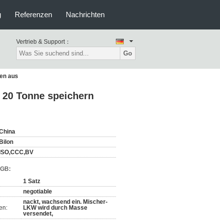
g
Referenzen
Nachrichten
Vertrieb & Support：
Go
gen aus
 20 Tonne speichern
China
Bilon
ISO,CCC,BV
AGB:
1 Satz
negotiable
nackt, wachsend ein. Mischer-
en:
LKW wird durch Masse
versendet,