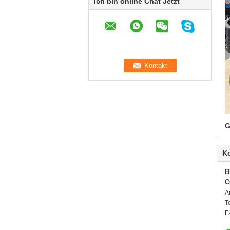
Ich bin online Chat Jetzt
G
K
B
C
A
T
F