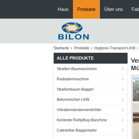
Haus
Produkte
Über uns
Fab
Startseite
Produkte
Hygiene-Transport-LKW
ALLE PRODUKTE
Ve
Mü
Straßen-Baumaschinen
Radladermaschine
Straßenbauer-Bagger
Betonmischer-LKW
Vibrationsbodenverdichter
Konkrete Reißpflug-Maschine
Caterpillar-Baggerlader