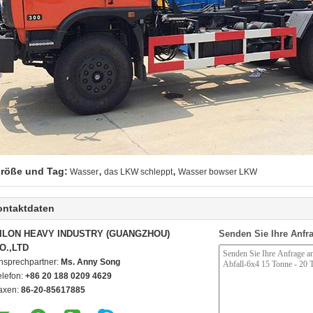
,
,
röße und Tag:
Wasser
das LKW schleppt
Wasser bowser LKW
ontaktdaten
ILON HEAVY INDUSTRY (GUANGZHOU)
Senden Sie Ihre Anfra
O.,LTD
nsprechpartner:
Ms. Anny Song
elefon:
+86 20 188 0209 4629
axen:
86-20-85617885