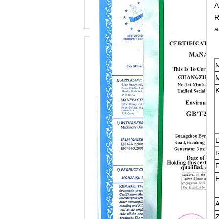
A
R
a
M
K
L
R
F
F
A
Z