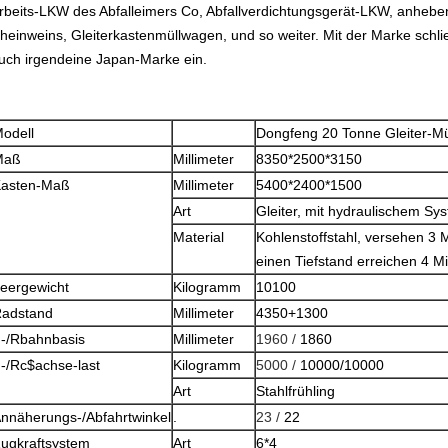
rbeits-LKW des Abfalleimers Co, Abfallverdichtungsgerät-LKW, anheb
heinweins, Gleiterkastenmüllwagen, und so weiter. Mit der Marke schl
uch irgendeine Japan-Marke ein.
odell
Dongfeng 20 Tonne Gleiter-M
Maß
Millimeter
8350*2500*3150
asten-Maß
Millimeter
5400*2400*1500
Art
Gleiter, mit hydraulischem S
Material
Kohlenstoffstahl, versehen 3 Mi
einen Tiefstand erreichen 4 Mi
eergewicht
Kilogramm
10100
adstand
Millimeter
4350+1300
-/Rbahnbasis
Millimeter
1960 /
1860
-/Rc$achse-last
Kilogramm
5000 /
10000/10000
Art
Stahlfrühling
nnäherungs-/Abfahrtwinkel
.
23 /
22
ugkraftsystem
Art
6*4