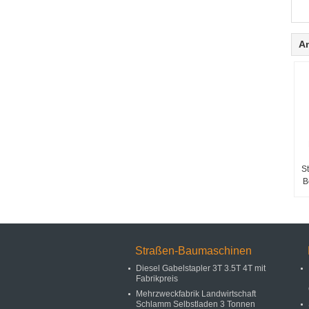
A
S
B
Straßen-Baumaschinen
Diesel Gabelstapler 3T 3.5T 4T mit
Fabrikpreis
Mehrzweckfabrik Landwirtschaft
Schlamm Selbstladen 3 Tonnen