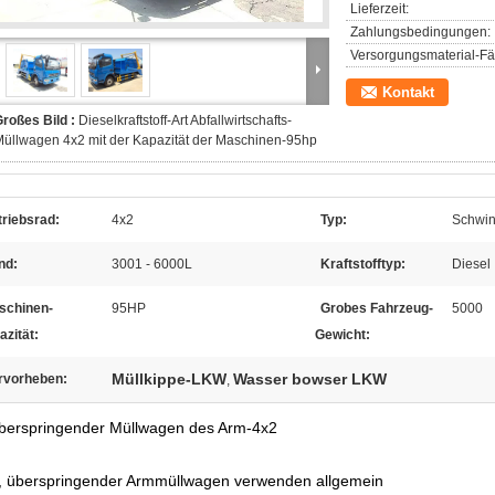
Lieferzeit:
Zahlungsbedingungen:
Versorgungsmaterial-Fäh
Kontakt
roßes Bild :
Dieselkraftstoff-Art Abfallwirtschafts-
üllwagen 4x2 mit der Kapazität der Maschinen-95hp
riebsrad:
4x2
Typ:
Schwi
nd:
3001 - 6000L
Kraftstofftyp:
Diesel
schinen-
95HP
Grobes Fahrzeug-
5000
azität:
Gewicht:
Müllkippe-LKW
Wasser bowser LKW
rvorheben:
,
berspringender Müllwagen des Arm-4x2
, überspringender Armmüllwagen verwenden allgemein