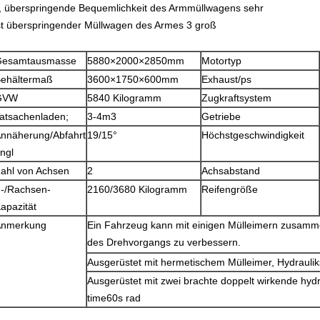
, überspringende Bequemlichkeit des Armmüllwagens sehr
st überspringender Müllwagen des Armes 3 groß
Gesamtausmasse
5880×2000×2850mm
Motortyp
ehältermaß
3600×1750×600mm
Exhaust/ps
GVW
5840 Kilogramm
Zugkraftsystem
atsachenladen;
3-4m3
Getriebe
nnäherung/Abfahrt
19/15°
Höchstgeschwindigkeit
ngl
ahl von Achsen
2
Achsabstand
-/Rachsen-
2160/3680 Kilogramm
Reifengröße
apazität
Anmerkung
Ein Fahrzeug kann mit einigen Mülleimern zusamme
des Drehvorgangs zu verbessern.
Ausgerüstet mit hermetischem Mülleimer, Hydrauli
Ausgerüstet mit zwei brachte doppelt wirkende hydr
time60s rad