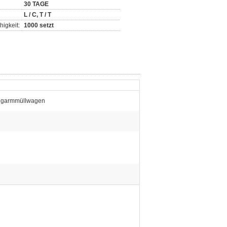
30 TAGE
L / C, T / T
igkeit:
1000 setzt
ngarmmüllwagen