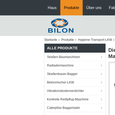
Haus
Produkte
Über uns
Fab
Startseite
Produkte
Hygiene-Transport-LKW
ALLE PRODUKTE
Di
Ma
Straßen-Baumaschinen
Radladermaschine
Straßenbauer-Bagger
Betonmischer-LKW
Vibrationsbodenverdichter
Konkrete Reißpflug-Maschine
Caterpillar-Baggerlader