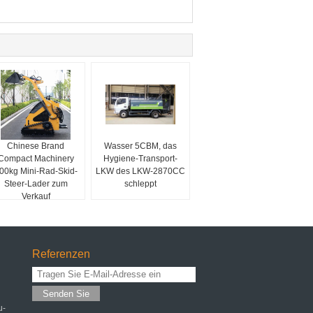
Chinese Brand
Wasser 5CBM, das
Compact Machinery
Hygiene-Transport-
00kg Mini-Rad-Skid-
LKW des LKW-2870CC
Steer-Lader zum
schleppt
Verkauf
Referenzen
Senden Sie
u-