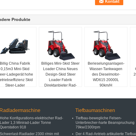
ndere Produkte
Billig China Fabrik
Billiges Mini-Skid Steer
Berieselungsanlagen-
0,15m3 Mini-Skid
Loader China Neues
Wasser-Tankwagen
teer-Ladegerät hohe
Design-Skid Steer
des Dieselmotor-
2
etriebseffizienz Skid
Loader Fabrik
WD615 20000L
Steer-Lader
Direktanbieter Rad-
90km/H
Skid Steer zum Verkauf
Radladermaschine
Tiefbaumaschinen
Hohe Konfigurations-elektrischer Rad-
Tiefbau-bewegliche Felsen-
Lader 1,3 Minirad-Lader Tonne
Unterbrecher-harte Beanspruchung
Querstation 918
79kw/2300rpm
Schwerlast-Radlader 2300 r/min mit
Der 4 Rad-Antrieb artikulierte Tiefba