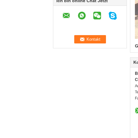
Ich bin online Chat Jetzt
G
K
B
C
A
T
F