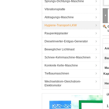
Sprungs-Dichtungs-Maschine
Vibrationsplatte
Abtragungs-Maschine
Hygiene-Transport-LKW
G
M
Raupenkipplaster
Dieselinverter-Erdgas-Generator
Ant
Beweglicher Lichtmast
Schnee-Kehrmaschine-Maschinen
Ba
Konkrete Kelle-Maschine
Ma
Tiefbaumaschinen
Kap
Wechselstrom-Gleichstrom-
He
Elektromotor
ü
1