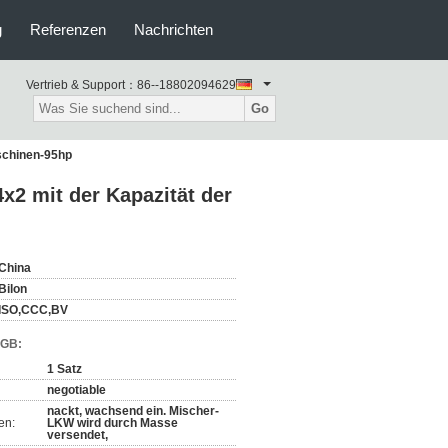
g
Referenzen
Nachrichten
Vertrieb & Support：
86--18802094629
Go
aschinen-95hp
4x2 mit der Kapazität der
China
Bilon
ISO,CCC,BV
AGB:
1 Satz
negotiable
nackt, wachsend ein. Mischer-
en:
LKW wird durch Masse
versendet,