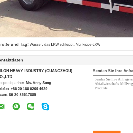
,
,
röße und Tag:
Wasser
das LKW schleppt
Müllkippe-LKW
ontaktdaten
ILON HEAVY INDUSTRY (GUANGZHOU)
Senden Sie Ihre Anfra
O.,LTD
nsprechpartner:
Ms. Anny Song
elefon:
+86 20 188 0209 4629
axen:
86-20-85617885