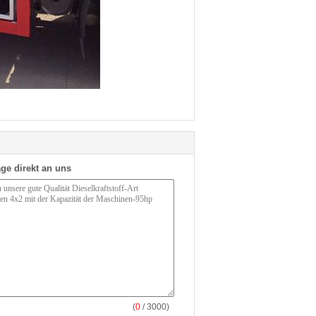
ge direkt an uns
(
0
/ 3000)