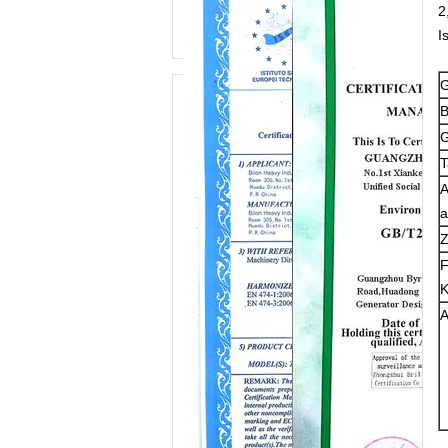
2
I
B
T
A
a
Z
F
K