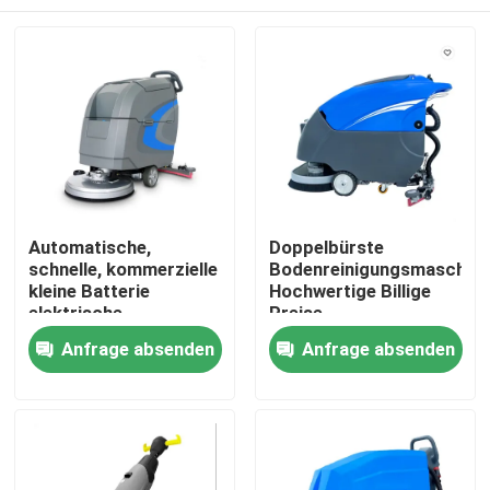
Automatische,
Doppelbürste
schnelle, kommerzielle
Bodenreinigungsmaschine
kleine Batterie
Hochwertige Billige
elektrische
Preise
Bodenreinigungsanlage
Marmorbodenreiniger
Haus
Anfrage absenden
Anfrage absenden
Produkte
Über uns