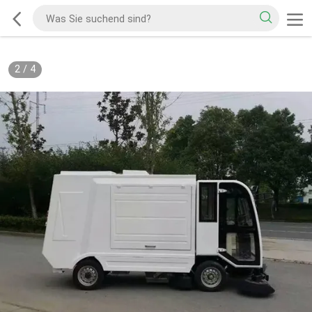
2
/
4