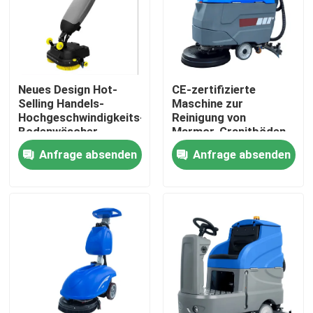
Fabrik-Ausflug
Qualitätskontrolle
Neues Design Hot-
CE-zertifizierte
Selling Handels-
Maschine zur
Hochgeschwindigkeits-
Reinigung von
Treten Sie mit uns in Verbindung
Bodenwäscher
Marmor-Granitböden
Fußbodenteppich
Anfrage absenden
Anfrage absenden
Waschmaschine
Nachrichten
Batterie
Selbstreinigung
Fordern Sie ein Zitat
Straßen-Baumaschinen
Radladermaschine