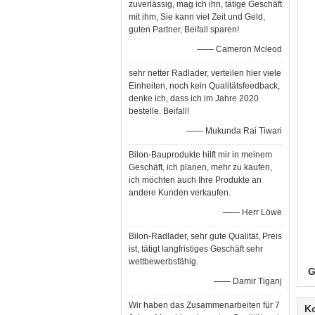
zuverlässig, mag ich ihn, tätige Geschäft
mit ihm, Sie kann viel Zeit und Geld,
guten Partner, Beifall sparen!
—— Cameron Mcleod
sehr netter Radlader, verteilen hier viele
Einheiten, noch kein Qualitätsfeedback,
denke ich, dass ich im Jahre 2020
bestelle. Beifall!
—— Mukunda Rai Tiwari
Bilon-Bauprodukte hilft mir in meinem
Geschäft, ich planen, mehr zu kaufen,
ich möchten auch Ihre Produkte an
andere Kunden verkaufen.
—— Herr Löwe
Bilon-Radlader, sehr gute Qualität, Preis
ist, tätigt langfristiges Geschäft sehr
wettbewerbsfähig.
G
—— Damir Tiganj
Wir haben das Zusammenarbeiten für 7
K