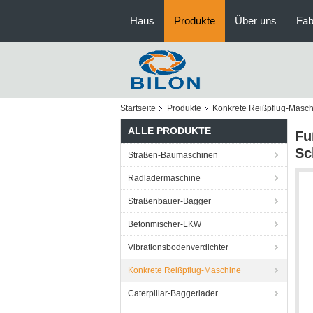
Haus
Produkte
Über uns
Fab
Startseite
Produkte
Konkrete Reißpflug-Masch
ALLE PRODUKTE
Fu
Sc
Straßen-Baumaschinen
Radladermaschine
Straßenbauer-Bagger
Betonmischer-LKW
Vibrationsbodenverdichter
Konkrete Reißpflug-Maschine
Caterpillar-Baggerlader