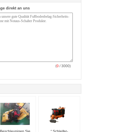
ge direkt an uns
(
0
/ 3000)
Beschleunigen Sie
“ Schleifer-