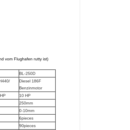
nd vom Flughafen rutty ist)
BL-250D
H440/
Diesel 186F
Benzinmotor
5HP
10 HP
250mm
0-10mm
6pieces
90pieces