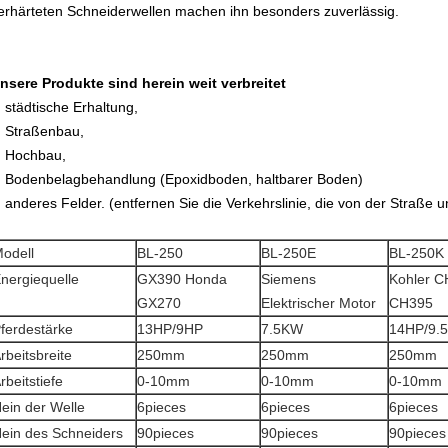
erhärteten Schneiderwellen machen ihn besonders zuverlässig.
nsere Produkte sind herein weit verbreitet
städtische Erhaltung,
Straßenbau,
Hochbau,
Bodenbelagbehandlung (Epoxidboden, haltbarer Boden)
anderes Felder. (entfernen Sie die Verkehrslinie, die von der Straße u
odell
BL-250
BL-250E
BL-250K
nergiequelle
GX390 Honda
Siemens
Kohler C
GX270
Elektrischer Motor
CH395
ferdestärke
13HP/9HP
7.5KW
14HP/9.
rbeitsbreite
250mm
250mm
250mm
rbeitstiefe
0-10mm
0-10mm
0-10mm
ein der Welle
6pieces
6pieces
6pieces
ein des Schneiders
90pieces
90pieces
90pieces