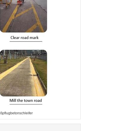
ßpflugbetonschleifer