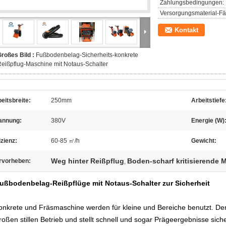
Zahlungsbedingungen:
Versorgungsmaterial-Fäh
Kontakt
roßes Bild :
Fußbodenbelag-Sicherheits-konkrete
eißpflug-Maschine mit Notaus-Schalter
eitsbreite:
250mm
Arbeitstiefe
annung:
380V
Energie (W)
izienz:
60-85 ㎡/h
Gewicht:
Weg hinter Reißpflug
Boden-scharf kritisierende 
rvorheben:
,
ußbodenbelag-Reißpflüge mit Notaus-Schalter zur Sicherheit
onkrete und Fräsmaschine werden für kleine und Bereiche benutzt. Der 
roßen stillen Betrieb und stellt schnell und sogar Prägeergebnisse sic