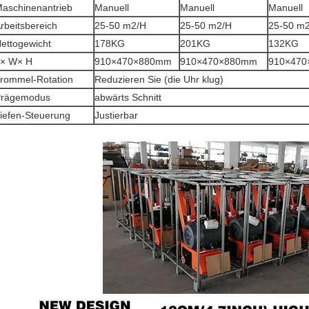
aschinenantrieb
Manuell
Manuell
Manuell
rbeitsbereich
25-50 m2/H
25-50 m2/H
25-50 m
ettogewicht
178KG
201KG
132KG
× W× H
910×470×880mm
910×470×880mm
910×47
rommel-Rotation
Reduzieren Sie (die Uhr klug)
Prägemodus
abwärts Schnitt
iefen-Steuerung
Justierbar