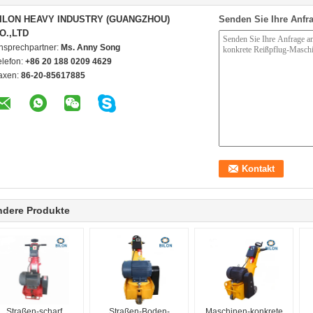
ILON HEAVY INDUSTRY (GUANGZHOU)
Senden Sie Ihre Anfra
O.,LTD
nsprechpartner:
Ms. Anny Song
elefon:
+86 20 188 0209 4629
axen:
86-20-85617885
ndere Produkte
Straßen-scharf
Straßen-Boden-
Maschinen-konkrete