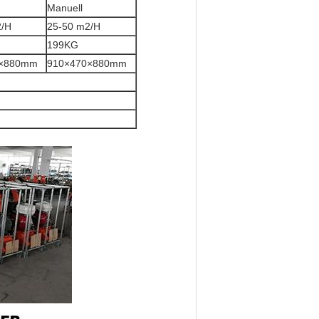
Manuell
2/H
25-50 m2/H
199KG
0×880mm
910×470×880mm