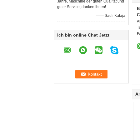
Jahre, Maschine der guten Qualität und
guter Service, danken Ihnen!
B
C
—— Sauli Kataja
A
T
F
Ich bin online Chat Jetzt
A