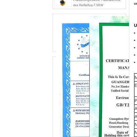
v
des Reißpflug-7.5KW
U
M
E
P
A
A
N
N