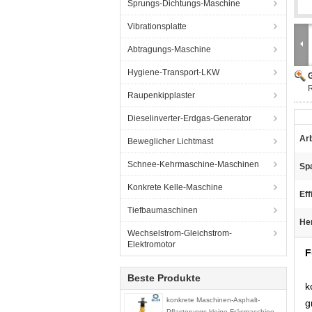
Sprungs-Dichtungs-Maschine
Vibrationsplatte
Abtragungs-Maschine
Hygiene-Transport-LKW
G
R
Raupenkipplaster
Dieselinverter-Erdgas-Generator
Arb
Beweglicher Lichtmast
Schnee-Kehrmaschine-Maschinen
Sp
Konkrete Kelle-Maschine
Eff
Tiefbaumaschinen
He
Wechselstrom-Gleichstrom-
Elektromotor
F
Beste Produkte
k
konkrete Maschinen-Asphalt-
g
Pflasterungs-kleine Fräsmaschine