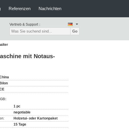
g
Referenzen
Nachrichten
Vertrieb & Support：
Go
alter
aschine mit Notaus-
China
Bilon
CE
AGB:
1 pc
negotiable
en:
Holzetui- oder Kartonpaket
15 Tage