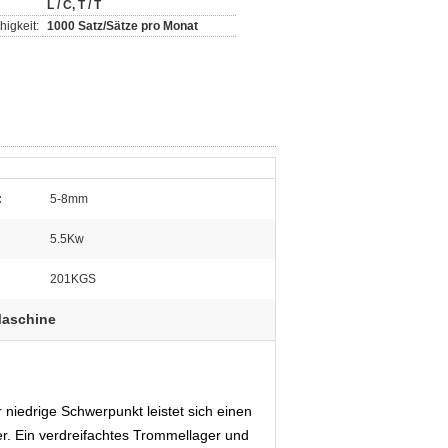
L / C, T / T
igkeit:
1000 Satz/Sätze pro Monat
:
5-8mm
:
5.5Kw
201KGS
Maschine
niedrige Schwerpunkt leistet sich einen
her. Ein verdreifachtes Trommellager und